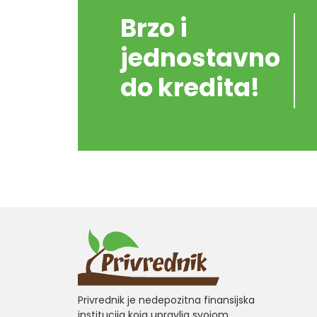
Brzo i
jednostavno
do kredita!
Privrednik je nedepozitna finansijska
institucija koja upravlja svojom