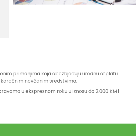
ređenim primanjima koja obezbjeđuju urednu otplatu
retkoročnim novčanim sredstvima.
bravamo u ekspresnom roku u iznosu do 2.000 KM i