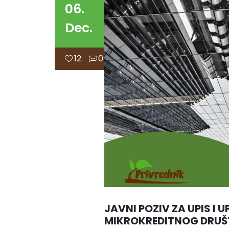
06.
Dec.
12
0
JAVNI POZIV ZA UPIS I 
MIKROKREDITNOG DRUŠT