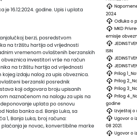
Napomene u
 je 16.12.2024. godine. Upis i uplata
2024
Odluka o 
MKD Privre
emisije obvez
Banjalučkoj berzi, posredstvom
JEDINSTVE
 na tržištu hartija od vrijednosti
ISIN
 radnim vremenom ovlaštenih berzanskih
JEDINSTVE
 obveznica investitori vrše na račun
JEDINSTVE
a na tržištu hartija od vrijednosti
Prilog 1_No
kojeg izdaju nalog za upis obveznica.
Prilog 2_N
 ovlašteni berzanski posrednik
Prilog 3_N
stava koji odgovara broju upisanih
Prilog 4_N
nom naznačenom na nalogu za upis na
godine
a deponovanje uplata po osnovu
Izvještaj o
d Naša banka a.d. Banja Luka, sa
ća 1, Banja Luka, broj računa:
Ugovor o 
laćanja je novac, konvertibilne marke
08 2021.
Ugovor o 