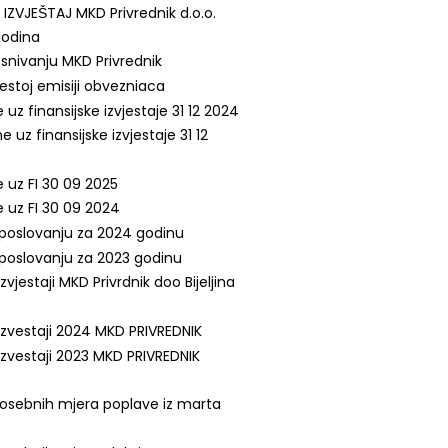
 IZVJEŠTAJ MKD Privrednik d.o.o.
 godina
snivanju MKD Privrednik
estoj emisiji obvezniaca
z finansijske izvjestaje 31 12 2024
uz finansijske izvjestaje 31 12
uz FI 30 09 2025
uz FI 30 09 2024
o poslovanju za 2024 godinu
o poslovanju za 2023 godinu
 izvjestaji MKD Privrdnik doo Bijeljina
i izvestaji 2024 MKD PRIVREDNIK
 izvestaji 2023 MKD PRIVREDNIK
osebnih mjera poplave iz marta