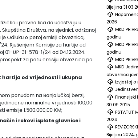
Bijeljina 31 03 
Napomena u
2026
izička i pravna lica da učestvuju u
MKD PRIVRE
 Skupština Društva, na sjednici, održanoj
godinu
 je Odluku o petoj emisiji obveznica,
MKD PRIVRE
24. Rješenjem Komisije za hartije od
roj 01-UP-31-578-1/24 od 04.12.2024.
godinu
 prospekt za petu emisiju obveznica po
MKD PRIVRE
MKD Jedins
obveznica ja
 hartija od vrijednosti i ukupna
Izvještaj 
Jedinstven
nom ponudom na Banjalučkoj berzi,
Finansijski
ojedinačne nominalne vrijednosti 100,00
30 09 2025
i emisije 1.500.000,00 KM;
PSTATUT MKD
2024
ačin i rokovi isplate glavnice i
REVIZORSKI
Bijeljina 2024.