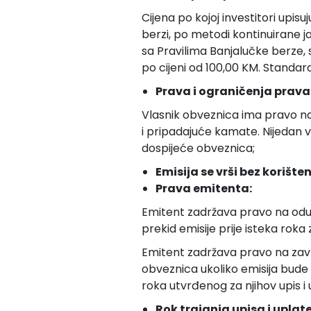
Cijena po kojoj investitori upis
berzi, po metodi kontinuirane j
sa Pravilima Banjalučke berze, 
po cijeni od 100,00 KM. Standar
Prava i ograničenja prava
Vlasnik obveznica ima pravo na
i pripadajuće kamate. Nijedan 
dospijeće obveznica;
Emisija se vrši bez korišt
Prava emitenta:
Emitent zadržava pravo na odu
prekid emisije prije isteka roka z
Emitent zadržava pravo na zav
obveznica ukoliko emisija bude u
roka utvrđenog za njihov upis i 
Rok trajanja upisa i uplate