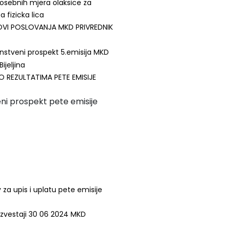
osebnih mjera olaksice za
a fizicka lica
OVI POSLOVANJA MKD PRIVREDNIK
nstveni prospekt 5.emisija MKD
ijeljina
O REZULTATIMA PETE EMISIJE
ni prospekt pete emisije
 za upis i uplatu pete emisije
i izvestaji 30 06 2024 MKD