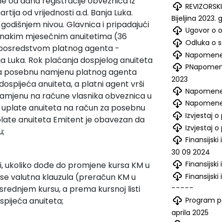
ine od dana registracije obveznica iz
REVIZORSKI
rtija od vrijednosti a.d. Banja Luka.
Bijeljina 2023.
godišnjem nivou. Glavnica i pripadajući
Ugovor o o
ednakim mjesečnim anuitetima (36
Odluka o s
ti posredstvom platnog agenta -
Napomene u
ja Luka. Rok plaćanja dospjelog anuiteta
PNapomene 
za posebnu namjenu platnog agenta
2023
ospijeća anuiteta, a platni agent vrši
Napomene 
namjenu na račune vlasnika obveznica u
Napomene 
a uplate anuiteta na račun za posebnu
Izvjestaj 
splate anuiteta Emitent je obavezan da
Izvjestaj 
u;
Finansijski
30 09 2024
Finansijsk
ti, ukoliko dođe do promjene kursa KM u
Finansijski
se valutna klauzula (preračun KM u
-----
ednjem kursu, a prema kursnoj listi
Program p
pijeća anuiteta;
aprila 2025