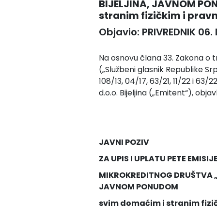
BIJELJINA, JAVNOM PO
stranim fizičkim i prav
Objavio: PRIVREDNIK 06.
Na osnovu člana 33. Zakona o trž
(„Službeni glasnik Republike Srp
108/13, 04/17, 63/21, 11/22 i 63
d.o.o. Bijeljina („Emitent“), objavl
JAVNI POZIV
ZA UPIS I UPLATU PETE EMISI
MIKROKREDITNOG DRUŠTVA „PR
JAVNOM PONUDOM
svim domaćim i stranim fizi