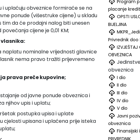
Program p
uju i uplaćuju obveznice formiraće se na
placanje kredit
avne ponude (višestruke cijene) u skladu
OPSTI USL
s tim da će prodajni nalog biti unesen
BIJELJINA
d povećanja cijene je 0,01 KM;
MKPR_Jedi
Privrednik doo B
 vlasnika:
IZVJEŠTAJ 
 naplatu nominalne vrijednosti glavnice
OBVEZNICA
vlasnik nema pravo tražiti prijevremeno
Jedinstve
obveznica
enja prava preče kupovine;
I dio
II dio
III dio
stajanje od javne ponude obveznica i
IV dio
a njihov upis i uplatu;
V dio
ršetak postupka upisa i uplate
Javni poziv
 cjelosti upisana i uplaćena prije isteka
obveznica
uplatu;
Finansijsk
PRIVREDNIK
: