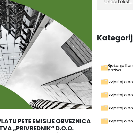
Kategori
Rješenje Kom
poziva
Izvjestaj o p
Izvjestaj o p
Izvjestaj o po
UPLATU PETE EMISIJE OBVEZNICA
Izvjestaj o p
VA „PRIVREDNIK“ D.O.O.