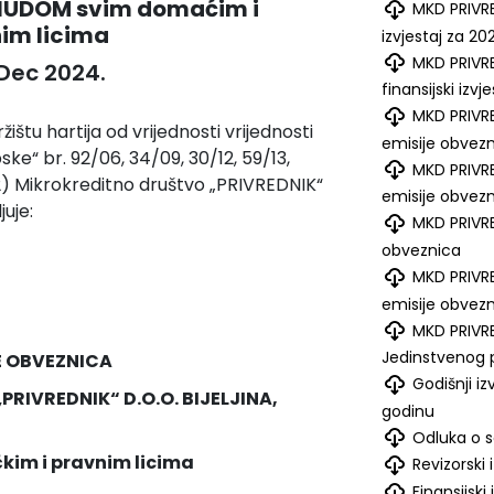
NUDOM svim domaćim i
MKD PRIVRE
nim licima
izvjestaj za 20
MKD PRIVRE
 Dec 2024.
finansijski izv
MKD PRIVRE
ištu hartija od vrijednosti vrijednosti
emisije obvez
ske“ br. 92/06, 34/09, 30/12, 59/13,
MKD PRIVRED
/22) Mikrokreditno društvo „PRIVREDNIK“
emisije obvez
juje:
MKD PRIVRE
obveznica
MKD PRIVRE
emisije obvez
MKD PRIVRE
Jedinstvenog 
JE OBVEZNICA
Godišnji iz
IVREDNIK“ D.O.O. BIJELJINA,
godinu
Odluka o s
čkim i pravnim licima
Revizorski 
Finansijski