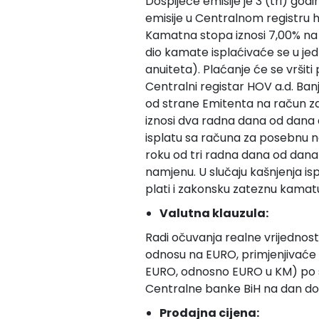
Dospijeće emisije je 3 (tri) god
emisije u Centralnom registru ha
Kamatna stopa iznosi 7,00% na 
dio kamate isplaćivaće se u j
anuiteta). Plaćanje će se vrši
Centralni registar HOV a.d. Ban
od strane Emitenta na račun 
iznosi dva radna dana od dana d
isplatu sa računa za posebnu 
roku od tri radna dana od dan
namjenu. U slučaju kašnjenja i
plati i zakonsku zateznu kamat
Valutna klauzula:
Radi očuvanja realne vrijednos
odnosu na EURO, primjenjivaće 
EURO, odnosno EURO u KM) po sr
Centralne banke BiH na dan dos
Prodajna cijena: