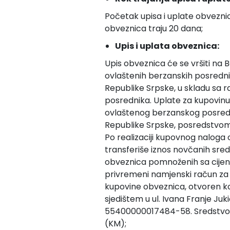
Početak upisa i uplate obveznica
obveznica traju 20 dana;
Upis i uplata obveznica:
Upis obveznica će se vršiti na 
ovlaštenih berzanskih posrednika
Republike Srpske, u skladu sa
posrednika. Uplate za kupovinu
ovlaštenog berzanskog posrednik
Republike Srpske, posredstvom 
Po realizaciji kupovnog naloga
transferiše iznos novčanih sred
obveznica pomnoženih sa cije
privremeni namjenski račun z
kupovine obveznica, otvoren ko
sjedištem u ul. Ivana Franje Juki
55400000017484-58. Sredstvo p
(KM);