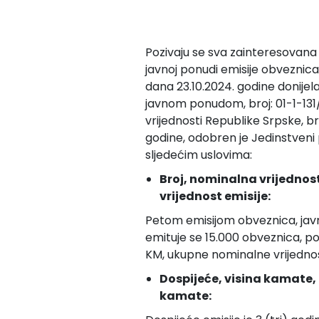
Pozivaju se sva zainteresovana f
javnoj ponudi emisije obveznica.
dana 23.10.2024. godine donijela
javnom ponudom, broj: 01-1-131/
vrijednosti Republike Srpske, b
godine, odobren je Jedinstveni
sljedećim uslovima:
Broj, nominalna vrijednost
vrijednost emisije:
Petom emisijom obveznica, jav
emituje se 15.000 obveznica, p
KM, ukupne nominalne vrijednost
Dospijeće, visina kamate, n
kamate: