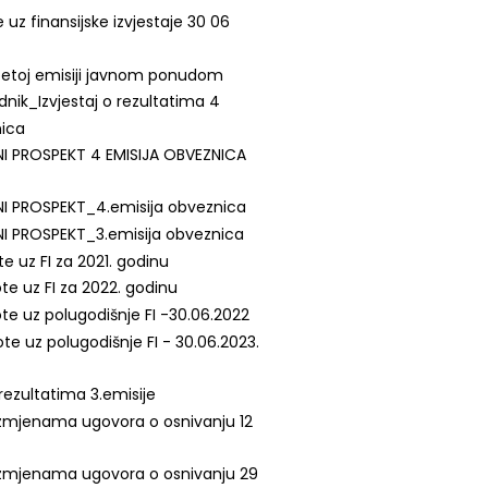
z finansijske izvjestaje 30 06
petoj emisiji javnom ponudom
dnik_Izvjestaj o rezultatima 4
nica
NI PROSPEKT 4 EMISIJA OBVEZNICA
NI PROSPEKT_4.emisija obveznica
NI PROSPEKT_3.emisija obveznica
te uz FI za 2021. godinu
ote uz FI za 2022. godinu
ote uz polugodišnje FI -30.06.2022
ote uz polugodišnje FI - 30.06.2023.
 rezultatima 3.emisije
izmjenama ugovora o osnivanju 12
izmjenama ugovora o osnivanju 29